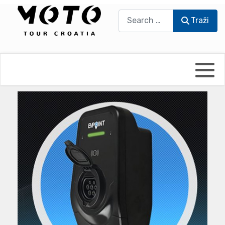
Traži
Traži
Bikers world
Berti Džidić - Desmo
Video blog
Damir Pritišanac - Prile
UmPaDrum
Damir Žerić - ELPASSO
Moto servisi
Dario Dinter - Moto TOZ
Impressum
Igor Kreč - UmPaDrum
Moto putopisi
Igor Kukec Brmbi
Vikend vožnje
Slaven Gajdek