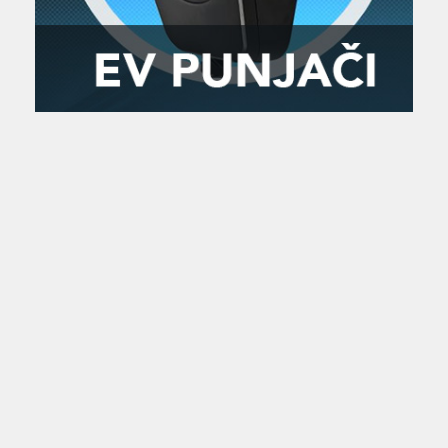
Zanimljivost
MTC - Moto Tour Croatia
Najave i noviteti
Savjeti i preporuke